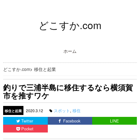
どこすか.com
ホーム
どこすか.com
>
移住と起業
釣りで三浦半島に移住するなら横須賀
市を推すワケ
スポット
,
移住
2020.3.12
移住と起業
Twitter
Facebook
LINE
Pocket