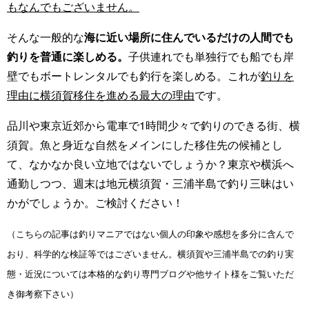
もなんでもございません。
そんな一般的な
海に近い場所に住んでいるだけの人間でも
釣りを普通に楽しめる。
子供連れでも単独行でも船でも岸
壁でもボートレンタルでも釣行を楽しめる。これが
釣りを
理由に横須賀移住を進める最大の理由
です。
品川や東京近郊から電車で1時間少々で釣りのできる街、横
須賀。魚と身近な自然をメインにした移住先の候補とし
て、なかなか良い立地ではないでしょうか？東京や横浜へ
通勤しつつ、週末は地元横須賀・三浦半島で釣り三昧はい
かがでしょうか。ご検討ください！
（こちらの記事は釣りマニアではない個人の印象や感想を多分に含んで
おり、科学的な検証等ではございません。横須賀や三浦半島での釣り実
態・近況については本格的な釣り専門ブログや他サイト様をご覧いただ
き御考察下さい）