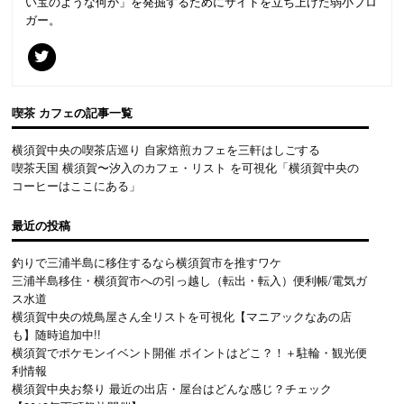
い宝のような何か」を発掘するためにサイトを立ち上げた弱小ブロ
ガー。
喫茶 カフェ
の記事一覧
横須賀中央の喫茶店巡り 自家焙煎カフェを三軒はしごする
喫茶天国 横須賀〜汐入のカフェ・リスト を可視化「横須賀中央の
コーヒーはここにある」
最近の投稿
釣りで三浦半島に移住するなら横須賀市を推すワケ
三浦半島移住・横須賀市への引っ越し（転出・転入）便利帳/電気ガ
ス水道
横須賀中央の焼鳥屋さん全リストを可視化【マニアックなあの店
も】随時追加中!!
横須賀でポケモンイベント開催 ポイントはどこ？！＋駐輪・観光便
利情報
横須賀中央お祭り 最近の出店・屋台はどんな感じ？チェック