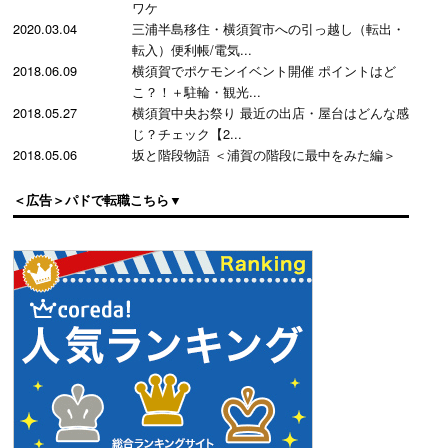
ワケ
2020.03.04
三浦半島移住・横須賀市への引っ越し（転出・
転入）便利帳/電気...
2018.06.09
横須賀でポケモンイベント開催 ポイントはど
こ？！＋駐輪・観光...
2018.05.27
横須賀中央お祭り 最近の出店・屋台はどんな感
じ？チェック【2...
2018.05.06
坂と階段物語 ＜浦賀の階段に最中をみた編＞
＜広告＞パドで転職こちら▼