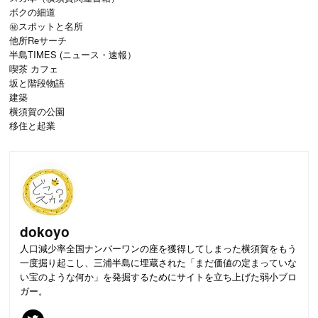
ボクの細道
㊙スポットと名所
他所Reサーチ
半島TIMES (ニュース・速報）
喫茶 カフェ
坂と階段物語
建築
横須賀の公園
移住と起業
dokoyo
人口減少率全国ナンバーワンの座を獲得してしまった横須賀をもう
一度掘り起こし、三浦半島に埋蔵された「まだ価値の定まっていな
い宝のような何か」を発掘するためにサイトを立ち上げた弱小ブロ
ガー。