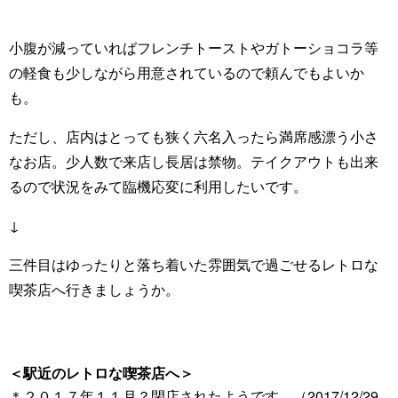
小腹が減っていればフレンチトーストやガトーショコラ等
の軽食も少しながら用意されているので頼んでもよいか
も。
ただし、店内はとっても狭く六名入ったら満席感漂う小さ
なお店。少人数で来店し長居は禁物。テイクアウトも出来
るので状況をみて臨機応変に利用したいです。
↓
三件目はゆったりと落ち着いた雰囲気で過ごせるレトロな
喫茶店へ行きましょうか。
＜駅近のレトロな喫茶店へ＞
＊２０１７年１１月？閉店されたようです。（2017/12/29