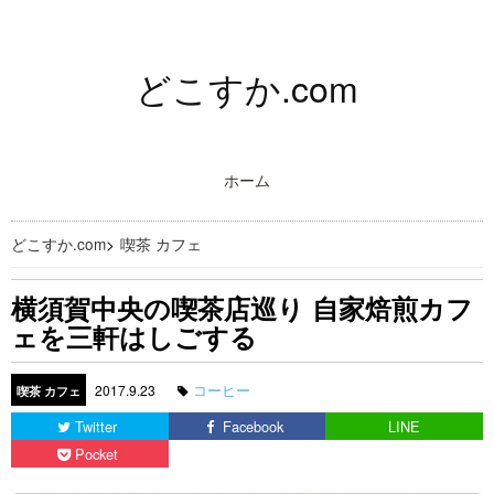
どこすか.com
ホーム
どこすか.com
>
喫茶 カフェ
横須賀中央の喫茶店巡り 自家焙煎カフ
ェを三軒はしごする
コーヒー
2017.9.23
喫茶 カフェ
Twitter
Facebook
LINE
Pocket