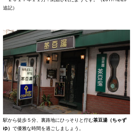
追記）
駅から徒歩５分、裏路地にひっそりと佇む
茶豆湯（ちゃず
ゆ）
で優雅な時間を過ごしましょう。