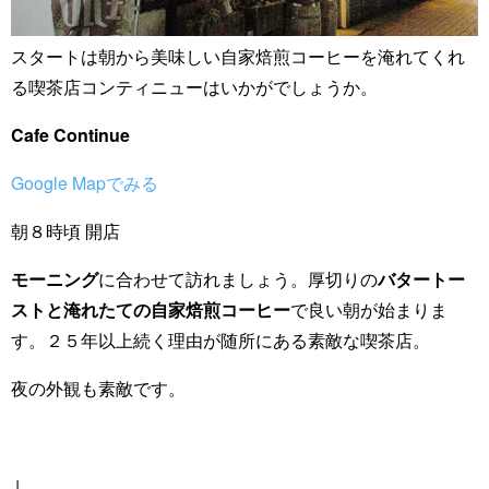
スタートは朝から美味しい自家焙煎コーヒーを淹れてくれ
る喫茶店コンティニューはいかがでしょうか。
Cafe Continue
Google Mapでみる
朝８時頃 開店
モーニング
に合わせて訪れましょう。厚切りの
バタートー
ストと淹れたての自家焙煎コーヒー
で良い朝が始まりま
す。２５年以上続く理由が随所にある素敵な喫茶店。
夜の外観も素敵です。
↓