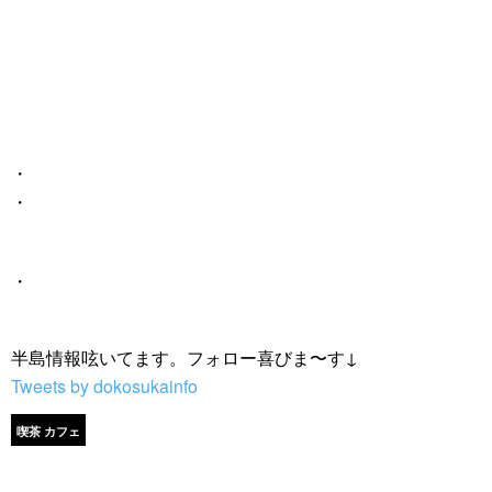
・
・
・
半島情報呟いてます。フォロー喜びま〜す↓
Tweets by dokosukainfo
喫茶 カフェ