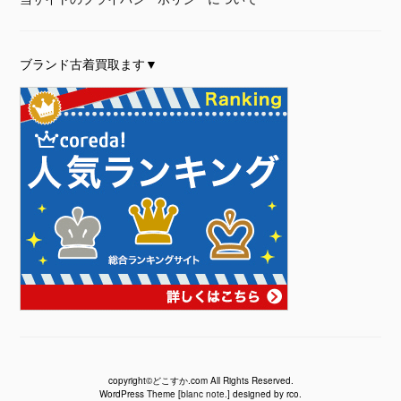
ブランド古着買取ます▼
copyright©どこすか.com All Rights Reserved.
WordPress Theme [
blanc note.
] designed by rco.