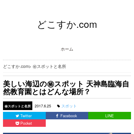
どこすか.com
ホーム
どこすか.com
>
㊙スポットと名所
美しい海辺の㊙スポット 天神島臨海自
然教育園とはどんな場所？
スポット
2017.6.25
㊙スポットと名所
Twitter
Facebook
LINE
Pocket