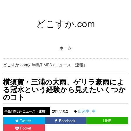
どこすか.com
ホーム
どこすか.com
>
半島TIMES (ニュース・速報）
横須賀・三浦の大雨、ゲリラ豪雨によ
る冠水という経験から見えたいくつか
のコト
出来事
,
車
2017.10.2
半島TIMES (ニュース・速報）
Twitter
Facebook
LINE
Pocket