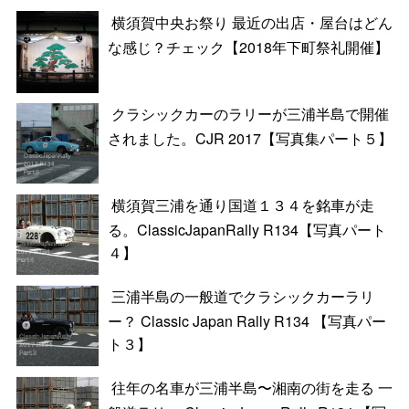
横須賀中央お祭り 最近の出店・屋台はどん
な感じ？チェック【2018年下町祭礼開催】
クラシックカーのラリーが三浦半島で開催
されました。CJR 2017【写真集パート５】
横須賀三浦を通り国道１３４を銘車が走
る。ClassicJapanRally R134【写真パート
４】
三浦半島の一般道でクラシックカーラリ
ー？ Classic Japan Rally R134 【写真パー
ト３】
往年の名車が三浦半島〜湘南の街を走る 一