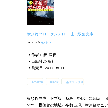
横須賀ブロークンアロー(上) (双葉文庫)
posted with
ヨメレバ
作者:
山田 深夜
出版社:
双葉社
発売日:
2017-05-11
Amazon
Kindle
楽天ブックス
横須賀中央、ドブ板、猿島、野比、観音崎、追
です。横須賀の地域が多数出現、横須賀マニア