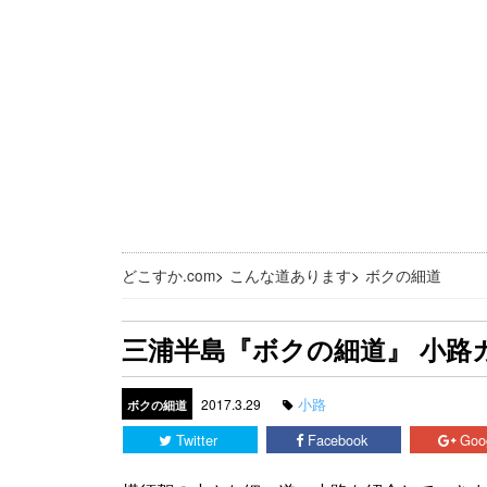
どこすか.com
>
こんな道あります
>
ボクの細道
三浦半島『ボクの細道』 小路
小路
2017.3.29
ボクの細道
Twitter
Facebook
Goo