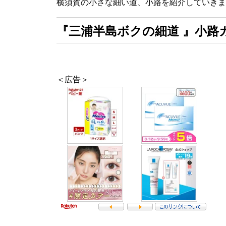
横須賀の小さな細い道、小路を紹介していきま
『三浦半島ボクの細道 』小路
＜広告＞