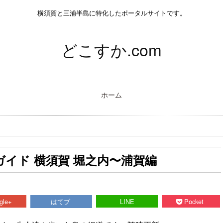
横須賀と三浦半島に特化したポータルサイトです。
どこすか.com
ホーム
ガイド 横須賀 堀之内〜浦賀編
gle+
はてブ
LINE
Pocket