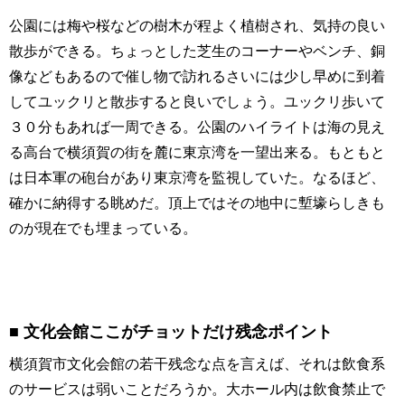
公園には梅や桜などの樹木が程よく植樹され、気持の良い
散歩ができる。ちょっとした芝生のコーナーやベンチ、銅
像などもあるので催し物で訪れるさいには少し早めに到着
してユックリと散歩すると良いでしょう。ユックリ歩いて
３０分もあれば一周できる。公園のハイライトは海の見え
る高台で横須賀の街を麓に東京湾を一望出来る。もともと
は日本軍の砲台があり東京湾を監視していた。なるほど、
確かに納得する眺めだ。頂上ではその地中に塹壕らしきも
のが現在でも埋まっている。
文化会館ここがチョットだけ残念ポイント
横須賀市文化会館の若干残念な点を言えば、それは飲食系
のサービスは弱いことだろうか。大ホール内は飲食禁止で